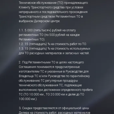
Техническое обслуживание (ТО) принадлежащего
Клиенту Транспортного средства при условии
непрерывного и последовательного прохождения
Транспортным средством Регламентных ТО в
выбраном Дилерском центре.
1.1. 5.000 (пять тысяч) рублей на оплату
регламентных ТО (по 500 рублей на каждое
Регламентных ТО).
1.2. 15 (пятнадцать) % на стоимость работ по ТО.
1.3. 15 (пятнадцать) % на стоимость используемых
для ТО расходных материалов и запасных частей.
2. Под Регламентными ТО в целях настоящего
Соглашения понимаются предусмотренные
изготовителем ТС и указанные в Руководстве для
Владельца ТС и/или Руководстве по гарантийному
обслуживанию ТС регулярные процедуры
технического обслуживания ТС, подлежащие
выполнению при достижении определенного пробега
ТС (ТО 10.000 км., ТО 20.000 км и далее до ТО
100.000 км.).
3. Скидки предоставляются от официальной цены
Дилера на стоимость работ, расходных материалов