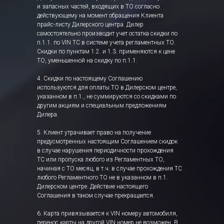
и запасных частей, входящих в ТО согласно
действующему на момент обращения Клиента
прайс-листу Дилерского центра. Дилер
самостоятельно производит учет остатка скидки по
п.1.1. по VIN ТС в системе учета регламентных ТО.
Скидки по пунктам 1.2. и 1.3. применяются к цене
ТО, уменьшенной на скидку по п.1.1.
4. Скидки по настоящему Соглашению
используются для оплаты ТО в Дилерском центре,
указанном в п.1., не суммируются со скидками по
другим акциям и специальным предложениям
Дилера.
5. Клиент утрачивает право на получение
предусмотренных настоящим Соглашением скидок
в случае нарушения периодичности прохождения
ТС или пропуска любого из Регламентных ТО,
начиная с ТО месяц, в т.ч. в случае прохождения ТС
любого Регламентного ТО не в указанном в п.1.
Дилерском центре. Действие настоящего
Соглашения в таком случае прекращается.
6. Карта привязывается к VIN номеру автомобиля,
перенос карты на другой VIN номер не возможен. В